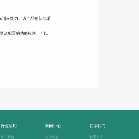
载荷适应能力。该产品创新地采
灵活配置的功能模块，可以
行业应用
新闻中心
联系我们
客户案例
行业动态
联系方式