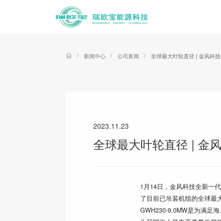
新闻中心
公司新闻
全球最大叶轮直径 | 金风科技G
2023.11.23
全球最大叶轮直径 | 金风
1月14日，金风科技全新一代
了目前已吊装机组的全球最
GWH230-9.0MW是