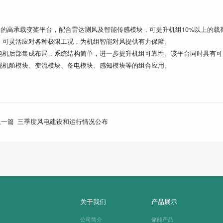
造了全新的高承载变桨平台，配合雷达测风及智能传感模块，可提升机组10%以上的
，可灵活应对各种极限工况，为机组智能对风提供有力保障。
电机后部集成布局，系统结构简单，进一步提升机组可靠性。该平台同时具有可
现机舱模块、变流模块、备电模块、感知模块等的组合应用。
上一篇
三季度风电建设和运行情况公布
关于我们
产品展示
公司简介
储能产品