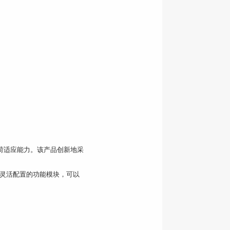
载荷适应能力。该产品创新地采
灵活配置的功能模块，可以