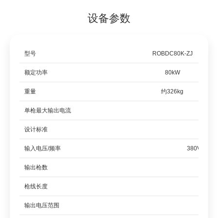
设备参数
型号
ROBDC80K-ZJ
型号
额定功率
80kW
额定
重量
约326kg
重量
单枪最大输出电流
单枪
设计标准
GB/T1
设计
输入电压/频率
380VAC士2
输入
输出枪数
输出
枪线长度
枪线
5 
输出电压范围
DC20
输出