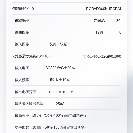
型号
型号
ROBAD360K-10
ROBAD360K-12
ROBAD360K-
额定功率
额定
600kW
720kW
360kW
输出回路
10路
12路
6路
输出
输入回路
双路（双塑）
输入
外形尺寸（长X深X高）
外形
1700x800x2100mm
1700x800x2200mm
900x800x2100
输入电压
AC380VAC士20%
输入
输入频率
50Hz士10%
输入
输出电压范围
输出
DC200V-1000V
每路最大输出电流
每路
250A
最高效率
≥95%（50%-100%额定输出功率）
最高
功率
因
数
≥0.99（50%-100%额定输出功率）
功率