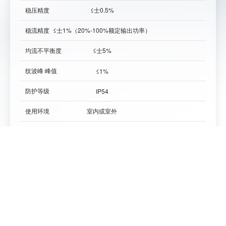
稳压精度
≤士0.5%
稳压
稳流精度
≤士1%（20%-100%额定输出功率）
稳流
≤
均流不平衡度
≤士5%
均流
纹波峰 峰值
纹波
≤1%
防护等级
防护
IP54
使用环境
室内或室外
使用
噪声
噪声
≤65dB
与终端柜通讯方式
CAN 通讯
与终
运行温度
运行
-20℃~+50℃
安装方式
落地
安装
散热方式
强制风冷
散热